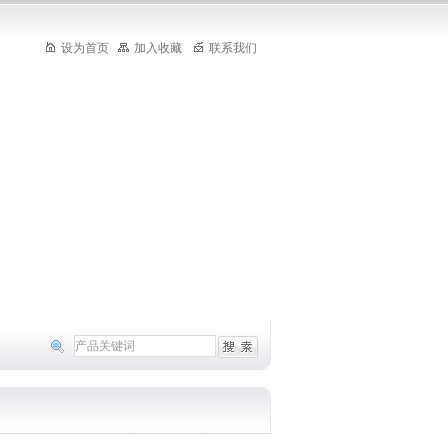
设为首页
加入收藏
联系我们