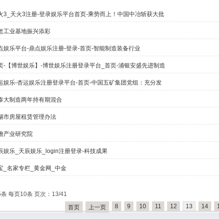
火3_天火3注册-登录娱乐平台首页-乘势而上！中国中冶斩获大批
老工业基地振兴添彩
点娱乐平台-鼎点娱乐注册-登录-首页-智能制造装备行业
页-【博世娱乐】-博世娱乐注册登录平台_首页-浦银安盛先进制造
运娱乐-杏运娱乐注册登录平台-首页-中国五矿集团党组：充分发
泰大制造两年持有期混合
锡市房屋租赁管理办法
瞻产业研究院
辰娱乐_天辰娱乐_login注册登录-科技成果
宝_名家专栏_黄金网_中金
5条 每页10条 页次：13/41
8
9
10
11
12
13
14
首页
上一页