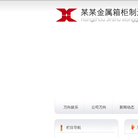
万向娱乐
公司万向
新闻动态
栏目导航