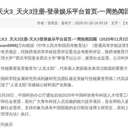
天火3_天火3注册-登录娱乐平台首页-一周热闻回
作者：管理员 发布于：2026-01-26 14:35:16 文字：【
火3_天火3注册-天火3登录娱乐平台首页-一周热闻回顾（2025年11月2日）(主
tuan6888)
万向
根据《中华人民共和国高等教育法》《普通高等学校设置
等有关规定，经陕西省高等学校设置评议委员会考察和评议，陕西省教育厅
理大学”“西京学院更名西京大学”事项予以公示，接受社会监督。公示时间：2
核聚变装置被誉为“人造太阳”，代表着人类探索未来清洁能源的重要方
科学院金属研究所戎利建研究员团队最近突破可控核聚变用第二代高温超导
实现了“人造太阳”关键核心材料国产化制备。
月28日，中国科协办公厅通知启动2025年中国科协青年科技人才培育
府和社会资源，面向广大青年科技人员实施的能力提升项目，旨在帮助入
了解社会需求。支持对象为具有中国国籍的全日制在读博士研究生，原则上
《管理办法》执行。
万向娱乐