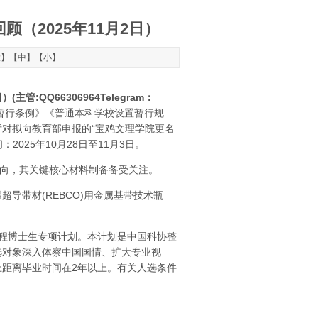
顾（2025年11月2日）
大
】【
中
】【
小
】
管:QQ66306964Telegram：
暂行条例》《普通本科学校设置暂行规
对拟向教育部申报的“宝鸡文理学院更名
025年10月28日至11月3日。
向，其关键核心材料制备备受关注。
带材(REBCO)用金属基带技术瓶
工程博士生专项计划。本计划是中国科协整
选对象深入体察中国国情、扩大专业视
距离毕业时间在2年以上。有关人选条件