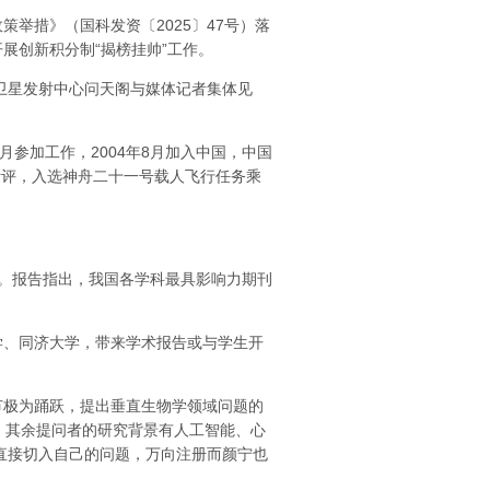
措》（国科发资〔2025〕47号）落
展创新积分制“揭榜挂帅”工作。
卫星发射中心问天阁与媒体记者集体见
月参加工作，2004年8月加入中国，中国
考评，入选神舟二十一号载人飞行任务乘
》。报告指出，我国各学科最具影响力期刊
、同济大学，带来学术报告或与学生开
节极为踊跃，提出垂直生物学领域问题的
-，其余提问者的研究背景有人工智能、心
直接切入自己的问题，
万向注册
而颜宁也