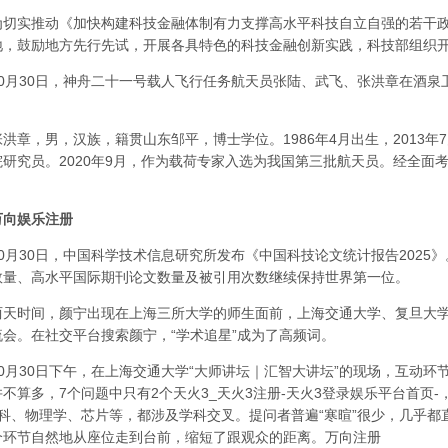
实推动《加快构建科技金融体制有力支撑高水平科技自立自强的若干政策举
地，鼓励地方先行先试，开展各具特色的科技金融创新实践，科技部组织开
月30日，神舟二十一号载人飞行任务航天员张陆、武飞、张洪章在酒泉
，男，汉族，籍贯山东邹平，博士学位。1986年4月出生，2013年7
院研究员。2020年9月，作为载荷专家入选为我国第三批航天员。经全面
万向娱乐注册
月30日，中国科学技术信息研究所发布《中国科技论文统计报告2025
数量、高水平国际期刊论文数量及被引用次数继续保持世界第一位。
时间，颜宁出现在上海三所大学的师生面前，上海交通大学、复旦大学
流会。在社交平台搜索颜宁，“学术追星”成为了高频词。
月30日下午，在上海交通大学“大师讲坛｜汇智大讲坛”的现场，互动环
并不算多，7个问题中只有2个天火3_天火3注册-天火3登录娱乐平台首页
牙科、物理学、芯片等，都涉及学科交叉。提问者普遍“寒暄”很少，几乎都
个环节自然地从座位走到台前，缩短了跟观众的距离。
万向注册