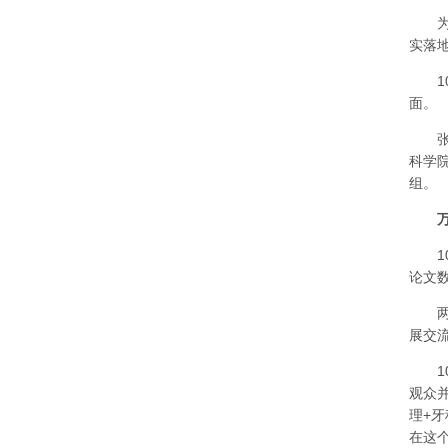
为切
实落
10
面。
张洪章
科学
组。
10
论文
两天
展交
10
观众
理+
在这