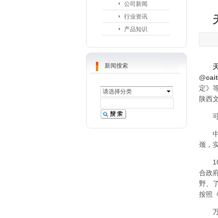
公司新闻
行业资讯
产品知识
新闻搜索
天
@cai
定》
请选择分类
陕西文
可控
中国
颈，
10
合政
野、
按照