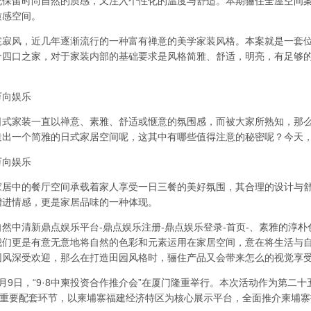
既保留时尚自然的质感，又注入个性化的温度与舒适。本期骊住全屋空间
质感空间。
风，近几年逐渐流行的一种富有禅意的美学家装风格。本案就是一套位于
个四口之家，对于家装内部的基础要求是风格简雅、舒适，明亮，有足够
。
万向娱乐
家装一直以禅意、素雅、舒适或惬意的氛围感，而被大家所熟知，那么
造出一个简雅的日式家居空间呢，这其中有哪些值得注意的秘密呢？今天
万向娱乐
中的餐厅空间承载着家人享受一日三餐的美好氛围，其合理的设计与舒
增进情感，更是家居品味的一种体现。
中清新鼎点娱乐平台-鼎点娱乐注册-鼎点娱乐登录-首页-、素雅的淳朴
我们更是有意无意地将自然的色彩和元素运用在家居空间，意在将生活与
园风深受欢迎，那么在打造田园风格时，骊住产品又会带来怎么的视觉享
9日，“9·8中柬投资合作推介会”在厦门隆重举行。本次活动作为第二十
)的重要配套环节，以柬埔寨福建经济特区为核心展示平台，全面推介柬埔