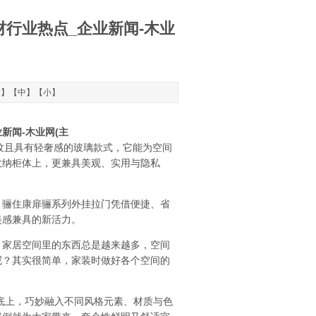
材行业热点_企业新闻-木业
大
】【
中
】【
小
】
新闻-木业网(主
纹且具有轻奢感的玻璃款式，它能为空间
收纳柜体上，更兼具美观、实用与隐私
骊住康扉骊系列外挂拉门凭借便捷、省
美感兼具的新活力。
家居空间里的东西总是越来越多，空间
呢？其实很简单，家装时做好各个空间的
底上，巧妙融入不同风格元素、材质与色