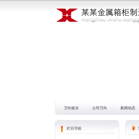
万向娱乐
公司万向
新闻动态
栏目导航