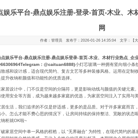
点娱乐平台-鼎点娱乐注册-登录-首页-木业、木
网
作者：管理员 发布于：2026-01-26 14:35:04 文字：【
鼎点娱乐平台-鼎点娱乐注册-鼎点娱乐登录-首页-木业、木材行业热点_企业
66306964Telegram：@caituan6888)
小灯芯玻璃一种拥有竖向细小条
精致感和设计感，适合现代简约、复古文艺等多种装修风格。运用在定制
是提升收纳柜颜值和功能性的优质选择。
居设计中，门不仅是空间的分隔符，更是影响动线与颜值的关键元素。
与使用安全等方面，成为越来越多家庭的优选，为家居空间注入了实用与
生活，我们追求的不仅是舒适感，更多的是品质。对于许多家庭而言，
越小。怎么才能不费心思的情况下，让房间持续的保持整洁、宽敞的状态
纳柜就OK啦~
家居空间中单一风格的桎梏，以 “无界融合” 为特性，在现代简约的基