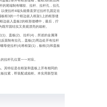
和盖板2各开有框形缝槽，板框3的前后两
杆的尾端制有螺纹、拉杆、拉杆孔，拉孔
，以便拉杆4端头能垂直穿过拉杆孔固定在
属板框3的一个框边嵌入框架1上的框形缝
一框边嵌入盖板2的框形缝槽中，最后，拧
成为既牢固结实又美观漂亮的箱柜。
)、盖板(2)、拉杆(4)，所述的金属薄
)的反面制有拉孔，盖板(2)周边处开有拉杆
母使拉杆(4)将框架(1)，板框(3)和盖板
上的拉杆孔位置一一对应。
。其特征是在框架和盖板上开有相同的
盖板拉紧，即装配成箱柜。本实用新型装