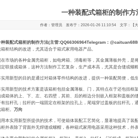
一种装配式箱柜的制作方
作者：管理员 发布于：2026-01-26 11:10:54 文字：【
种装配式箱柜的制作方法(主管:QQ66306964Telegram：@caituan688
壳箱柜结构的改进，尤其适合于箱式家用电器产品。
市场的各种金属壳箱柜，如电烤箱、消毒柜等，其金属薄板外壳，是将
固定联接成箱体，这种方法制作工艺复杂，生产成本高，尤其是合缝或螺
用新型的目的是通过对箱体零件结构的改进，提供一种装配简便，低生
用新型的技术方案是该箱柜包括金属薄板、门，其特点在于还包括框架
构成箱体的上、下、左、右四壁，其前、后的框边分别嵌入框架和盖板的
开有拉杆孔；拉杆的一端固定在框架的拉孔上，尾端穿过盖板的拉杆孔，
成箱柜。
万向
本实用新型所提供的技术，可使箱体装配工艺简化，显著地提高了装配
箱柜外表除了背面外无焊缝或螺帽，各种箱式家用电器采用这种技术，外