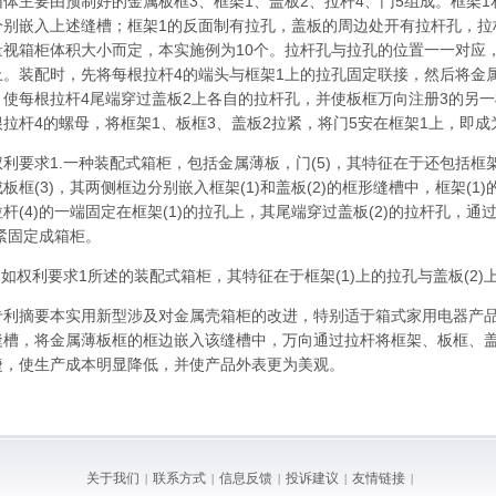
主要由预制好的金属板框3、框架1、盖板2、拉杆4、门5组成。框架1
分别嵌入上述缝槽；框架1的反面制有拉孔，盖板的周边处开有拉杆孔，拉
量视箱柜体积大小而定，本实施例为10个。拉杆孔与拉孔的位置一一对应
上。装配时，先将每根拉杆4的端头与框架1上的拉孔固定联接，然后将金
，使每根拉杆4尾端穿过盖板2上各自的拉杆孔，并使板框
万向注册
3的另
根拉杆4的螺母，将框架1、板框3、盖板2拉紧，将门5安在框架1上，即
求1.一种装配式箱柜，包括金属薄板，门(5)，其特征在于还包括框架(1
板框(3)，其两侧框边分别嵌入框架(1)和盖板(2)的框形缝槽中，框架(1
杆(4)的一端固定在框架(1)的拉孔上，其尾端穿过盖板(2)的拉杆孔，通过螺
拉紧固定成箱柜。
如权利要求1所述的装配式箱柜，其特征在于框架(1)上的拉孔与盖板(2)
摘要本实用新型涉及对金属壳箱柜的改进，特别适于箱式家用电器产品
缝槽，将金属薄板框的框边嵌入该缝槽中，
万向
通过拉杆将框架、板框、
捷，使生产成本明显降低，并使产品外表更为美观。
关于我们
联系方式
信息反馈
投诉建议
友情链接
|
|
|
|
|