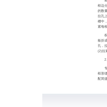
箱体
框边
的数
拉孔
槽中
紧每
权利要
板折成
孔，拉
(2)
2.
专利
框形
配简