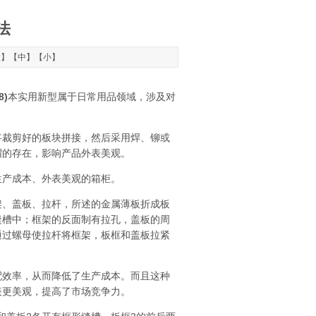
法
大
】【
中
】【
小
】
8)
本实用新型属于日常用品领域，涉及对
裁剪好的板块拼接，然后采用焊、铆或
帽的存在，影响产品外表美观。
产成本、外表美观的箱柜。
、盖板、拉杆，所述的金属薄板折成板
缝槽中；框架的反面制有拉孔，盖板的周
通过螺母使拉杆将框架，板框和盖板拉紧
效率，从而降低了生产成本。而且这种
表更美观，提高了市场竞争力。